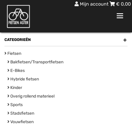
Mijn account
€
0,00
Toggl
navig
+
CATEGORIEËN
Fietsen
Bakfietsen/Transportfietsen
E-Bikes
Hybride fietsen
Kinder
Overig rollend materieel
Sports
Stadsfietsen
Vouwfietsen