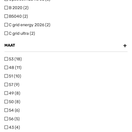
B 2020 (2)
B5040 (2)
C grid energy 2026 (2)
C grid ultra (2)
+
MAAT
53 (18)
48 (11)
51 (10)
57 (9)
49 (8)
50 (8)
54 (6)
56 (5)
43 (4)