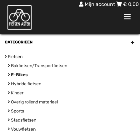
Mijn account
€
0,00
Toggl
navig
+
CATEGORIEËN
Fietsen
Bakfietsen/Transportfietsen
E-Bikes
Hybride fietsen
Kinder
Overig rollend materieel
Sports
Stadsfietsen
Vouwfietsen