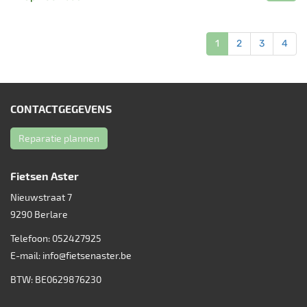
1
2
3
4
CONTACTGEGEVENS
Reparatie plannen
Fietsen Aster
Nieuwstraat 7
9290
Berlare
Telefoon:
052427925
E-mail:
info@fietsenaster.be
BTW: BE0629876230