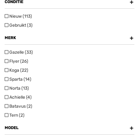
+
CONDITIE
Nieuw (113)
Gebruikt (3)
+
MERK
Gazelle (33)
Flyer (26)
Koga (22)
Sparta (14)
Norta (13)
Achielle (4)
Batavus (2)
Tern (2)
+
MODEL