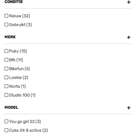
+
CONDITIE
Nieuw (32)
Gebruikt (3)
+
MERK
Puky (15)
Bfk (11)
Bikefun (5)
Loekie (2)
Norta (1)
Studio 100 (1)
+
MODEL
You go girl 22 (3)
Cyke 24 8 active (2)