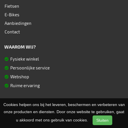
Fietsen
E-Bikes
Aanbiedingen
Contact
WAAROM WIJ?
Fysieke winkel
Persoonlijke service
Webshop
Ruime ervaring
Cookies helpen ons bij het leveren, beschermen en verbeteren van
© 2026 Fietsen Aster. Ondersteund door
SitePack ®
onze producten en diensten. Door onze website te gebruiken, gaat
Uw fietsspecialist in Berlare
u akkoord met ons gebruik van cookies.
Sluiten
Sitemap