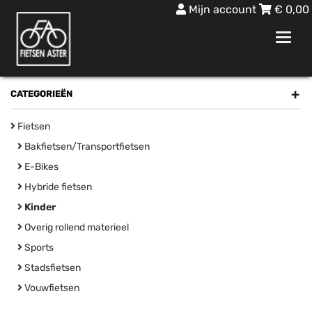
Mijn account
€
0,00
Toggl
navig
+
CATEGORIEËN
Fietsen
Bakfietsen/Transportfietsen
E-Bikes
Hybride fietsen
Kinder
Overig rollend materieel
Sports
Stadsfietsen
Vouwfietsen