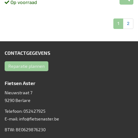
Op voorraad
1
2
CONTACTGEGEVENS
Reparatie plannen
Fietsen Aster
Nieuwstraat 7
9290
Berlare
Telefoon:
052427925
E-mail:
info@fietsenaster.be
BTW: BE0629876230