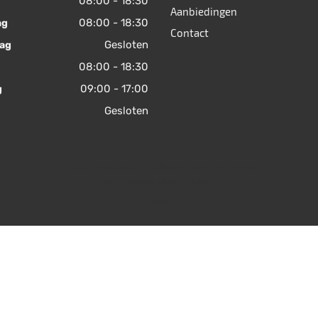
08:00 - 18:30
Aanbiedingen
08:00 - 18:30
ag
Contact
Gesloten
ag
08:00 - 18:30
09:00 - 17:00
g
Gesloten
© 2026 Fietsen Aster. Ondersteund door
SitePack ®
Uw fietsspecialist in Berlare
Sitemap