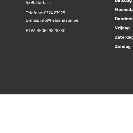
Dinsdag
9290
Berlare
Woensd
Telefoon:
052427925
Donderd
E-mail:
info@fietsenaster.be
Vrijdag
BTW: BE0629876230
Zaterda
Zondag