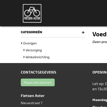
+
CATEGORIEËN
Voed
Geen pro
Overigen
Verzorging
Winkelinrichting
CONTACTGEGEVENS
OPENIN
Reparatie plannen
Let op: 
en 13u3
Fietsen Aster
Maanda
Nieuwstraat 7