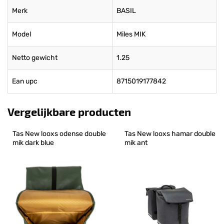
Merk
BASIL
Model
Miles MIK
Netto gewicht
1.25
Ean upc
8715019177842
Vergelijkbare producten
Tas New looxs odense double 
Tas New looxs hamar double 
mik dark blue
mik ant