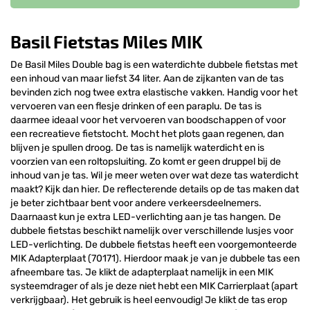
Basil Fietstas Miles MIK
De Basil Miles Double bag is een waterdichte dubbele fietstas met
een inhoud van maar liefst 34 liter. Aan de zijkanten van de tas
bevinden zich nog twee extra elastische vakken. Handig voor het
vervoeren van een flesje drinken of een paraplu. De tas is
daarmee ideaal voor het vervoeren van boodschappen of voor
een recreatieve fietstocht. Mocht het plots gaan regenen, dan
blijven je spullen droog. De tas is namelijk waterdicht en is
voorzien van een roltopsluiting. Zo komt er geen druppel bij de
inhoud van je tas. Wil je meer weten over wat deze tas waterdicht
maakt? Kijk dan hier. De reflecterende details op de tas maken dat
je beter zichtbaar bent voor andere verkeersdeelnemers.
Daarnaast kun je extra LED-verlichting aan je tas hangen. De
dubbele fietstas beschikt namelijk over verschillende lusjes voor
LED-verlichting. De dubbele fietstas heeft een voorgemonteerde
MIK Adapterplaat (70171). Hierdoor maak je van je dubbele tas een
afneembare tas. Je klikt de adapterplaat namelijk in een MIK
systeemdrager of als je deze niet hebt een MIK Carrierplaat (apart
verkrijgbaar). Het gebruik is heel eenvoudig! Je klikt de tas erop