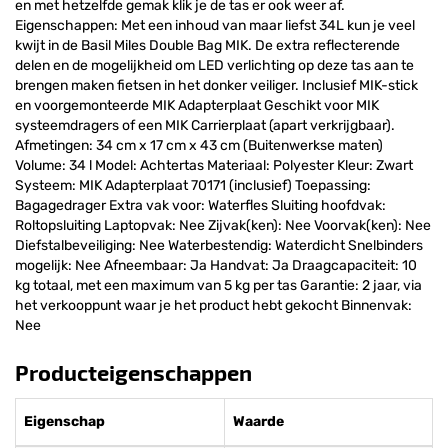
en met hetzelfde gemak klik je de tas er ook weer af.
Eigenschappen: Met een inhoud van maar liefst 34L kun je veel
kwijt in de Basil Miles Double Bag MIK. De extra reflecterende
delen en de mogelijkheid om LED verlichting op deze tas aan te
brengen maken fietsen in het donker veiliger. Inclusief MIK-stick
en voorgemonteerde MIK Adapterplaat Geschikt voor MIK
systeemdragers of een MIK Carrierplaat (apart verkrijgbaar).
Afmetingen: 34 cm x 17 cm x 43 cm (Buitenwerkse maten)
Volume: 34 l Model: Achtertas Materiaal: Polyester Kleur: Zwart
Systeem: MIK Adapterplaat 70171 (inclusief) Toepassing:
Bagagedrager Extra vak voor: Waterfles Sluiting hoofdvak:
Roltopsluiting Laptopvak: Nee Zijvak(ken): Nee Voorvak(ken): Nee
Diefstalbeveiliging: Nee Waterbestendig: Waterdicht Snelbinders
mogelijk: Nee Afneembaar: Ja Handvat: Ja Draagcapaciteit: 10
kg totaal, met een maximum van 5 kg per tas Garantie: 2 jaar, via
het verkooppunt waar je het product hebt gekocht Binnenvak:
Nee
Producteigenschappen
Eigenschap
Waarde