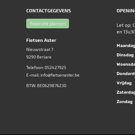
CONTACTGEGEVENS
OPENIN
Reparatie plannen
Let op: 
en 13u3
Fietsen Aster
Maanda
Nieuwstraat 7
Dinsdag
9290
Berlare
Woensd
Telefoon:
052427925
Donderd
E-mail:
info@fietsenaster.be
Vrijdag
BTW: BE0629876230
Zaterda
Zondag