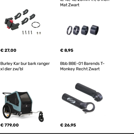
Mat Zwart
€ 27,00
€ 8,95
Burley Kar bur bark ranger 
Bbb BBE-01 Barends T-
xl dier zw/bl
Monkey Recht Zwart
€ 779,00
€ 26,95