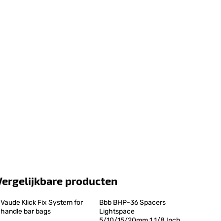
Vergelijkbare producten
Vaude Klick Fix System for 
Bbb BHP-36 Spacers 
handle bar bags
Lightspace 
5/10/15/20mm 1.1/8 Inch 