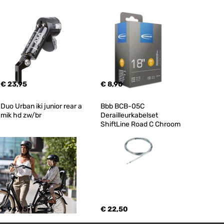
€ 23,95
€ 8,90
Duo Urban iki junior rear a 
Bbb BCB-05C 
mik hd zw/br
Derailleurkabelset 
ShiftLine Road C Chroom
€ 94,95
€ 22,50