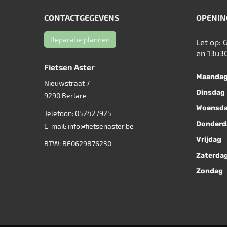
CONTACTGEGEVENS
OPENIN
Reparatie plannen
Let op: 
en 13u3
Fietsen Aster
Maanda
Nieuwstraat 7
Dinsdag
9290
Berlare
Woensd
Telefoon:
052427925
Donderd
E-mail:
info@fietsenaster.be
Vrijdag
BTW: BE0629876230
Zaterda
Zondag