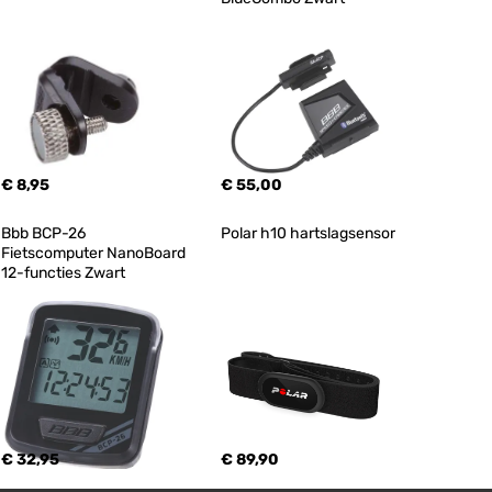
€ 8,95
€ 55,00
Bbb BCP-26 
Polar h10 hartslagsensor
Fietscomputer NanoBoard 
12-functies Zwart
€ 32,95
€ 89,90