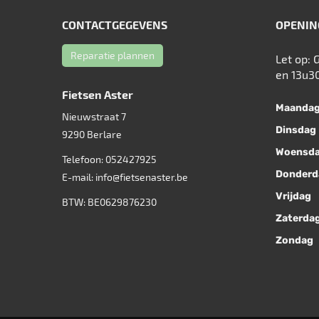
CONTACTGEGEVENS
OPENIN
Reparatie plannen
Let op: 
en 13u3
Fietsen Aster
Maanda
Nieuwstraat 7
Dinsdag
9290
Berlare
Woensd
Telefoon:
052427925
Donderd
E-mail:
info@fietsenaster.be
Vrijdag
BTW: BE0629876230
Zaterda
Zondag