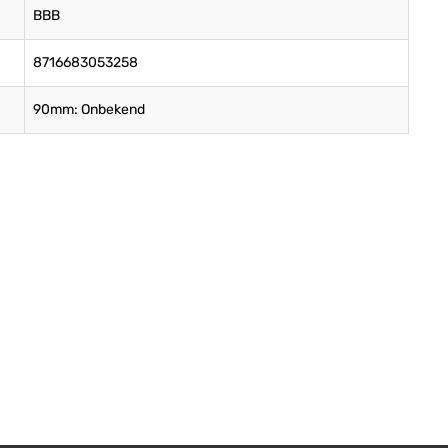
BBB
8716683053258
90mm: Onbekend