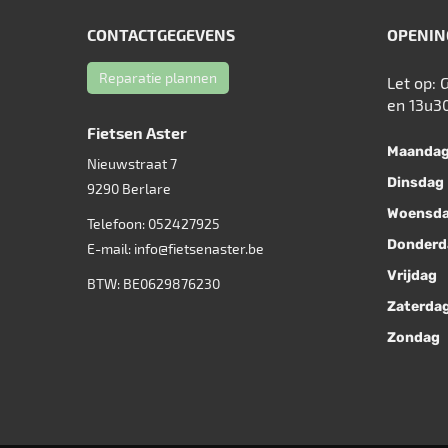
CONTACTGEGEVENS
OPENIN
Reparatie plannen
Let op: 
en 13u3
Fietsen Aster
Maanda
Nieuwstraat 7
Dinsdag
9290
Berlare
Woensd
Telefoon:
052427925
Donderd
E-mail:
info@fietsenaster.be
Vrijdag
BTW: BE0629876230
Zaterda
Zondag