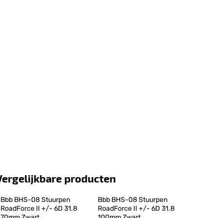
Vergelijkbare producten
Bbb BHS-08 Stuurpen 
Bbb BHS-08 Stuurpen 
RoadForce II +/- 6D 31.8 
RoadForce II +/- 6D 31.8 
70mm Zwart
100mm Zwart