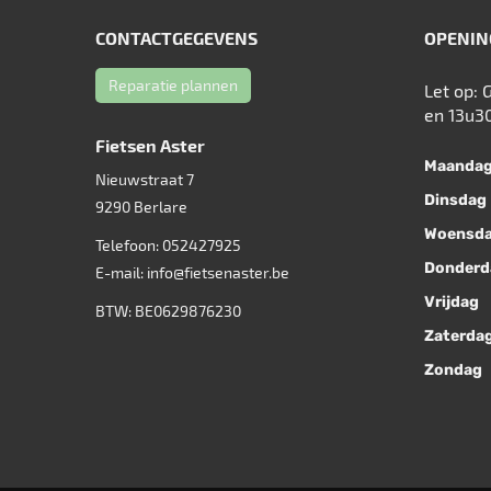
CONTACTGEGEVENS
OPENIN
Reparatie plannen
Let op: 
en 13u3
Fietsen Aster
Maanda
Nieuwstraat 7
Dinsdag
9290
Berlare
Woensd
Telefoon:
052427925
Donderd
E-mail:
info@fietsenaster.be
Vrijdag
BTW: BE0629876230
Zaterda
Zondag