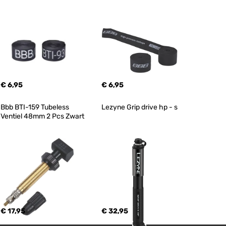
€ 6,95
€ 6,95
Bbb BTI-159 Tubeless 
Lezyne Grip drive hp - s
Ventiel 48mm 2 Pcs Zwart
€ 17,95
€ 32,95