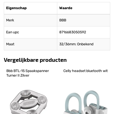
Eigenschap
Waarde
Merk
BBB
Ean upc
8716683050592
Maat
32/36mm: Onbekend
Vergelijkbare producten
Bbb BTL-15 Spaakspanner 
Celly headset bluetooth wit
Turner II Zilver