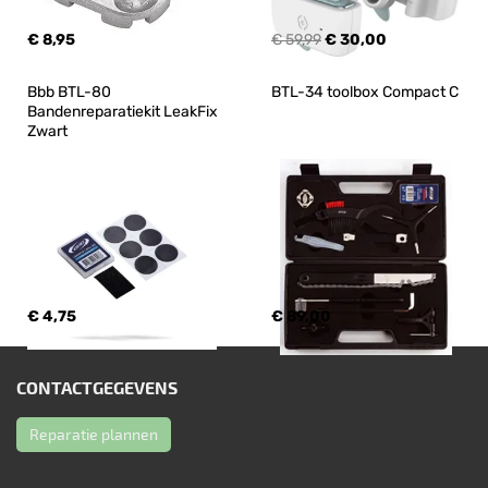
€ 8,95
€ 59,99
€ 30,00
Bbb BTL-80 
BTL-34 toolbox Compact C
Bandenreparatiekit LeakFix 
Zwart
€ 4,75
€ 89,00
CONTACTGEGEVENS
Reparatie plannen