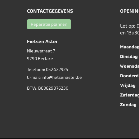
CONTACTGEGEVENS
OPENIN
Reparatie plannen
Let op: 
en 13u3
Fietsen Aster
Maanda
Nieuwstraat 7
Dinsdag
9290
Berlare
Woensd
Telefoon:
052427925
Donderd
E-mail:
info@fietsenaster.be
Vrijdag
BTW: BE0629876230
Zaterda
Zondag