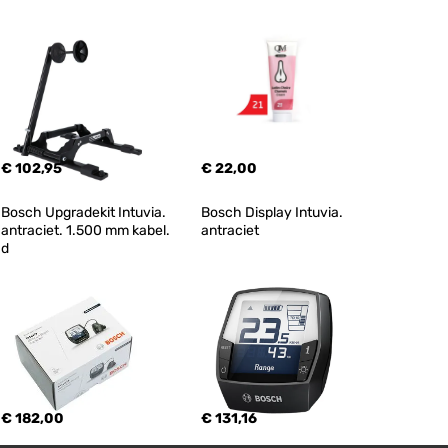
€ 102,95
€ 22,00
Bosch Upgradekit Intuvia. 
Bosch Display Intuvia. 
antraciet. 1.500 mm kabel. 
antraciet
d
€ 182,00
€ 131,16