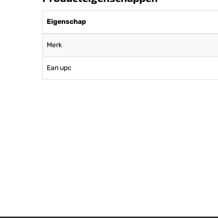
Eigenschap
Merk
Ean upc