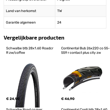
Land van herkomst
TW
Garantie algemeen
24
Vergelijkbare producten
Schwalbe btb 28x1.60 Roadcr 
Continental Bub 26x220 co 55-
R zw/coffee
559 r contact plus city zw
€ 24,90
€ 46,90
Schwalbe Road cruiser 
Continental Conti btb 28x1.60 