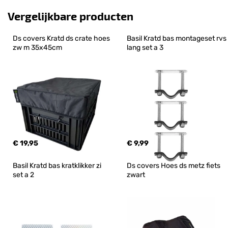
Vergelijkbare producten
Ds covers Kratd ds crate hoes 
Basil Kratd bas montageset rvs 
zw m 35x45cm
lang set a 3
€ 19,95
€ 9,99
Basil Kratd bas kratklikker zi 
Ds covers Hoes ds metz fiets 
set a 2
zwart