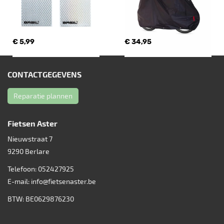
€ 5,99
€ 34,95
CONTACTGEGEVENS
Reparatie plannen
Fietsen Aster
Nieuwstraat 7
9290
Berlare
Telefoon:
052427925
E-mail:
info@fietsenaster.be
BTW: BE0629876230