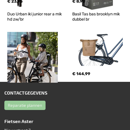
€ 23,95
€ 8,90
Duo Urban iki junior rear a mik 
Basil Tas bas brooklyn mik 
hd zw/br
dubbel br
€ 94,95
€ 144,99
CONTACTGEGEVENS
Reparatie plannen
Fietsen Aster