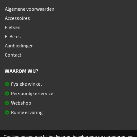
Algemene voorwaarden
Accessoires
Fietsen
E-Bikes
Aanbiedingen
Contact
WAAROM WIJ?
Fysieke winkel
Persoonlijke service
Webshop
Ruime ervaring
© 2026 Fietsen Aster. Ondersteund door
SitePack ®
Cookies helpen ons bij het leveren, beschermen en verbeteren van