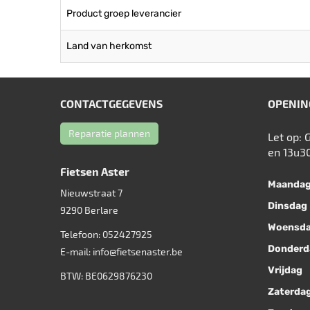
Product groep leverancier
Land van herkomst
CONTACTGEGEVENS
OPENIN
Reparatie plannen
Let op: 
en 13u3
Fietsen Aster
Maanda
Nieuwstraat 7
Dinsdag
9290
Berlare
Woensd
Telefoon:
052427925
Donderd
E-mail:
info@fietsenaster.be
Vrijdag
BTW: BE0629876230
Zaterda