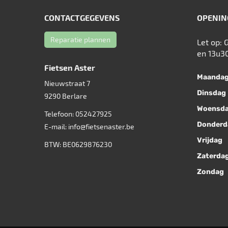
CONTACTGEGEVENS
OPENIN
Reparatie plannen
Let op: 
en 13u3
Fietsen Aster
Maanda
Nieuwstraat 7
Dinsdag
9290
Berlare
Woensd
Telefoon:
052427925
Donderd
E-mail:
info@fietsenaster.be
Vrijdag
BTW: BE0629876230
Zaterda
Zondag