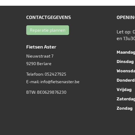
CONTACTGEGEVENS
OPENIN
Reparatie plannen
Let op: 
en 13u3
Fietsen Aster
Maanda
Nieuwstraat 7
Dinsdag
9290
Berlare
Woensd
Telefoon:
052427925
Donderd
E-mail:
info@fietsenaster.be
Vrijdag
BTW: BE0629876230
Zaterda
Zondag