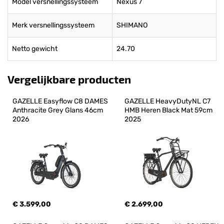
Model versnellingssysteem
Nexus 7
Merk versnellingssysteem
SHIMANO
Netto gewicht
24.70
Vergelijkbare producten
GAZELLE Easyflow C8 DAMES 
GAZELLE HeavyDutyNL C7 
Anthracite Grey Glans 46cm 
HMB Heren Black Mat 59cm 
2026
2025
€ 3.599,00
€ 2.699,00