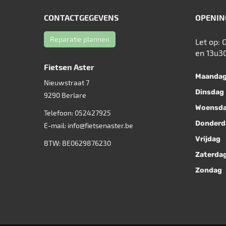
CONTACTGEGEVENS
OPENIN
Reparatie plannen
Let op: 
en 13u3
Fietsen Aster
Maanda
Nieuwstraat 7
Dinsdag
9290
Berlare
Woensd
Telefoon:
052427925
Donderd
E-mail:
info@fietsenaster.be
Vrijdag
BTW: BE0629876230
Zaterda
Zondag