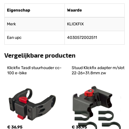
Eigenschap
Waarde
Merk
KLICKFIX
Ean upc
4030572002511
Vergelijkbare producten
Klickfix Tasdl stuurhouder cc-
Stuud Klickfix adapter m/slot 
100 e-bike
22-26+31.8mm zw
€ 36,95
€ 36,95