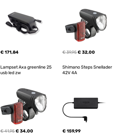
€ 171,84
€ 39,95
€ 32,00
Lampset Axa greenline 25 
Shimano Steps Snellader 
usb led zw
42V 4A
€ 41,95
€ 34,00
€ 159,99