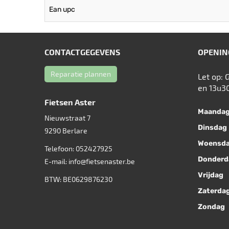
Ean upc
CONTACTGEGEVENS
OPENIN
Reparatie plannen
Let op: 
en 13u3
Fietsen Aster
Maanda
Nieuwstraat 7
Dinsdag
9290
Berlare
Woensd
Telefoon:
052427925
Donderd
E-mail:
info@fietsenaster.be
Vrijdag
BTW: BE0629876230
Zaterda
Zondag