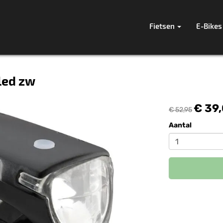
Fietsen
E-Bikes
led zw
€ 39
€ 52,95
Aantal