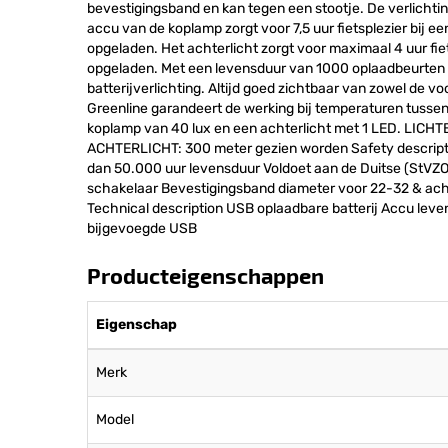
bevestigingsband en kan tegen een stootje. De verlichti
accu van de koplamp zorgt voor 7,5 uur fietsplezier bij ee
opgeladen. Het achterlicht zorgt voor maximaal 4 uur fiets
opgeladen. Met een levensduur van 1000 oplaadbeurten 
batterijverlichting. Altijd goed zichtbaar van zowel de voo
Greenline garandeert de werking bij temperaturen tussen 
koplamp van 40 lux en een achterlicht met 1 LED. LICH
ACHTERLICHT: 300 meter gezien worden Safety descripti
dan 50.000 uur levensduur Voldoet aan de Duitse (StVZO
schakelaar Bevestigingsband diameter voor 22-32 & ac
Technical description USB oplaadbare batterij Accu leve
bijgevoegde USB
Producteigenschappen
Eigenschap
Merk
Model