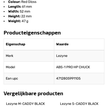
Colour:
Red Gloss
Length:
61 mm
Width:
52 mm
Height:
22 mm
Weight:
47 g
Producteigenschappen
Eigenschap
Waarde
Merk
Lezyne
Model
ABS-1 PRO HP CHUCK
Ean upc
4712805991105
Vergelijkbare producten
Lezyne M-CADDY BLACK
Lezyne S-CADDY BLACK