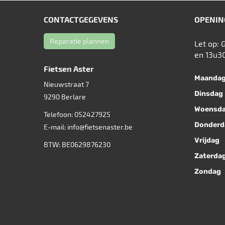
CONTACTGEGEVENS
OPENIN
Reparatie plannen
Let op: 
en 13u3
Fietsen Aster
Maanda
Nieuwstraat 7
Dinsdag
9290
Berlare
Woensd
Telefoon:
052427925
Donderd
E-mail:
info@fietsenaster.be
Vrijdag
BTW: BE0629876230
Zaterda
Zondag