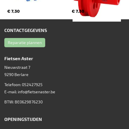
€ 7,30
€ 7,30
CONTACTGEGEVENS
Reparatie plannen
Fietsen Aster
Nieuwstraat 7
9290
Berlare
Telefoon:
052427925
E-mail:
info@fietsenaster.be
BTW: BE0629876230
OPENINGSTIJDEN