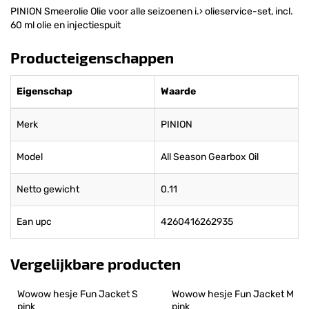
PINION Smeerolie Olie voor alle seizoenen i.› olieservice-set, incl.
60 ml olie en injectiespuit
Producteigenschappen
Eigenschap
Waarde
Merk
PINION
Model
All Season Gearbox Oil
Netto gewicht
0.11
Ean upc
4260416262935
Vergelijkbare producten
Wowow hesje Fun Jacket S 
Wowow hesje Fun Jacket M 
pink
pink