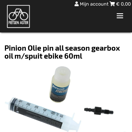
Mijn account
€
0,00
Toggl
navig
Pinion Olie pin all season gearbox
oil m/spuit ebike 60ml