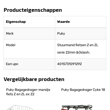
Producteigenschappen
Eigenschap
Waarde
Merk
Puky
Model
Stuurmand fietsen Z en ZL
serie 22mm &Oslash;
Ean upc
4015731091292
Vergelijkbare producten
Puky Bagagedrager-mandje 
Puky Bagagedrager Cyke 18
fiets Z en ZL ex Z2