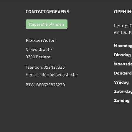
CONTACTGEGEVENS
OPENIN
Reparatie plannen
Let op: 
en 13u3
Fietsen Aster
Maanda
Nieuwstraat 7
Dinsdag
9290
Berlare
Woensd
Telefoon:
052427925
Donderd
E-mail:
info@fietsenaster.be
Vrijdag
BTW: BE0629876230
Zaterda
Zondag