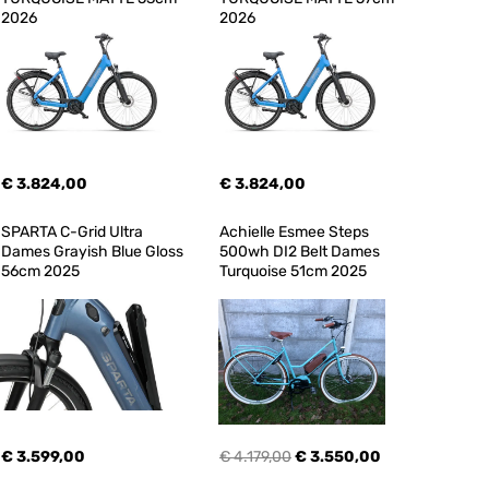
2026
2026
€ 3.824,00
€ 3.824,00
SPARTA C-Grid Ultra 
Achielle Esmee Steps 
Dames Grayish Blue Gloss 
500wh DI2 Belt Dames 
56cm 2025
Turquoise 51cm 2025
€ 3.599,00
€ 4.179,00
€ 3.550,00