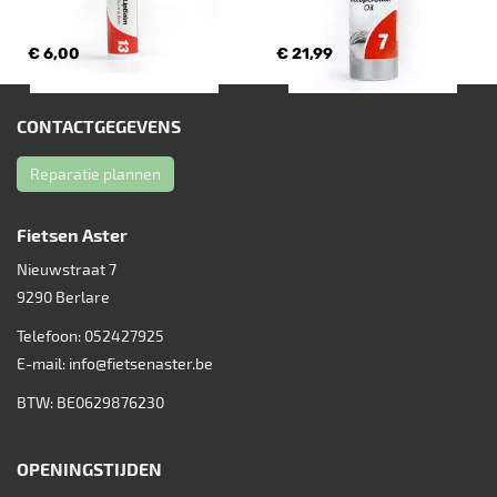
€ 6,00
€ 21,99
CONTACTGEGEVENS
Reparatie plannen
Fietsen Aster
Nieuwstraat 7
9290
Berlare
Telefoon:
052427925
E-mail:
info@fietsenaster.be
BTW: BE0629876230
OPENINGSTIJDEN