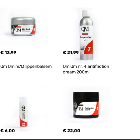
€ 13,99
€ 21,99
Qm Qm nr.13 lippenbalsem
Qm Qm nr. 4 antifriction 
cream 200ml
€ 6,00
€ 22,00