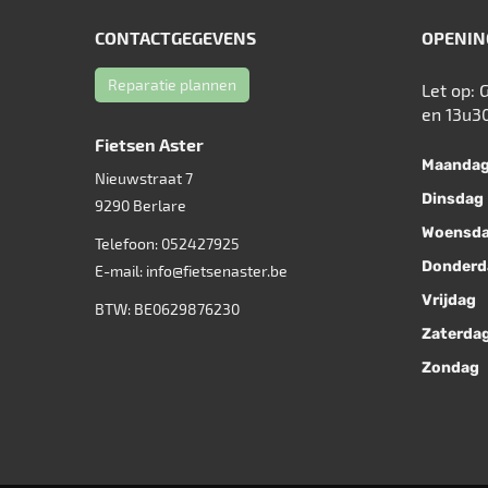
CONTACTGEGEVENS
OPENIN
Reparatie plannen
Let op: 
en 13u3
Fietsen Aster
Maanda
Nieuwstraat 7
Dinsdag
9290
Berlare
Woensd
Telefoon:
052427925
Donderd
E-mail:
info@fietsenaster.be
Vrijdag
BTW: BE0629876230
Zaterda
Zondag