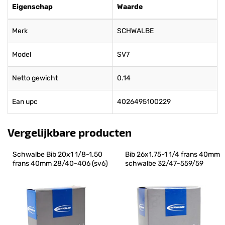
Eigenschap
Waarde
Merk
SCHWALBE
Model
SV7
Netto gewicht
0.14
Ean upc
4026495100229
Vergelijkbare producten
Schwalbe Bib 20x1 1/8-1.50 
Bib 26x1.75-1 1/4 frans 40mm 
frans 40mm 28/40-406 (sv6)
schwalbe 32/47-559/59