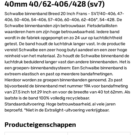
40mm 40/62-406/428 (sv7)
Schwalbe binnenband Breed 20 Inch Frans - SV7/40-406, 47-
406, 50-406, 54-406, 57-406, 60-406, 62-406*, 54-428. De
Schwalbe binnenbanden zijn betrouwbaar. Fietsdetaillisten
waarderen hem om zijn hoge betrouwbaarheid. Iedere band
wordt in de fabriek opgepompt en zo 24 uur op luchtdichtheid
getest. De band houdt de luchtdruk langer vast. In de productie
vereist Schwalbe een zeer hoog butyl aandeel en een zeer hoge
reinheid van het materiaal. Zo houdt de Schwalbe binnenband de
luchtdruk beduidend langer vast dan andere binnenbanden. Het is
een groepen-binnenbandsysteem: Een Schwalbe binnenband is
extreem elastisch en past op meerdere bandafmetingen.
Hierdoor worden ze groepen binnenbanden genoemd. Zo past
bijvoorbeeld de binnenband met nummer 19A voor bandafmeting
van 27.5 inch tot 29 Inch en voor de breedte van 40 tot 62mm. Als
laatste is de band 100% volledig recyclebaar.
Standaarduitvoering: Hoge betrouwbaarheid, al vele jaren
beproefd. *Niet in de Extralight-uitvoering verkrijgbaar.
Producteigenschappen