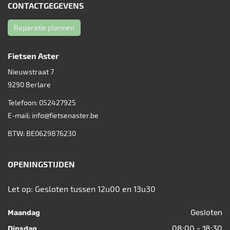
CONTACTGEGEVENS
Reparatie plannen
Fietsen Aster
Nieuwstraat 7
9290
Berlare
Telefoon:
052427925
E-mail:
info@fietsenaster.be
BTW: BE0629876230
OPENINGSTIJDEN
Let op: Gesloten tussen 12u00 en 13u30
Gesloten
Maandag
08:00 - 18:30
Dinsdag