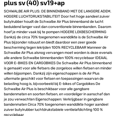
plus sv (40) sv19+ap
SCHWALBE AIR PLUS: DE BINNENBAND MET DE LANGERE ADEM.
HOGERE LUCHTDRUKSTABILITEIT Door het hoge aandeel zuiver
butylrubber houdt de Schwalbe Air Plus binnenband de lucht
beduidend langer vast dan conventionele binnenbanden. Daarom
hoef je minder vaak bij te pompen HOGERE LEKBESCHERMING
Dankzij de circa 70% toegenomen wanddikte is de Schwalbe Air
Plus bijzonder robuust en biedt daardoor een zeer goede
bescherming tegen lekrijden 100% RECYCLEBAAR Wanneer de
Schwalbe Air Plus alsnog vervangen moet worden is deze evenals
alle andere Schwalbe binnenbanden 100% recyclebaar IDEAAL
VOOR E-BIKES EN CARGOBIKES De Schwalbe Air Plus binnenband
is gemaakt voor alle fietsers die zorgeloos willen fietsen en minder
willen bijpompen. Dankzij zijn eigenschappen is de Air Plus
uitermate geschikt voor fietsen en toepassingen waarvan de
belasting hoog is, bijvoorbeeld bij E-bikes of Cargobikes De
Schwalbe Air Plus is beschikbaar voor alle gangbare
bandenmaten en soorten fietsen, en voordeliger in aanschaf dan
je zou verwachten Eigenschappen: Verkrijgbaar in gangbare
bandenmaten Circa 70% toegenomen wanddikte hoger aandeel
zuiver butylrubber luchtdrukstabiele ventielafdichting 100 %
recyclebaar