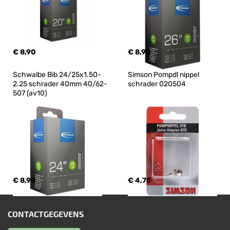
€ 8,90
€ 8,90
Schwalbe Bib 24/25x1.50-
Simson Pompdl nippel 
2.25 schrader 40mm 40/62-
schrader 020504
507 (av10)
€ 8,90
€ 4,75
CONTACTGEGEVENS