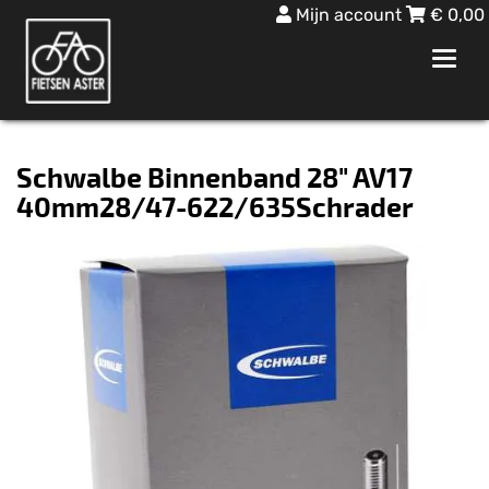
Mijn account
€
0,00
Toggl
navig
Schwalbe Binnenband 28" AV17
40mm28/47-622/635Schrader