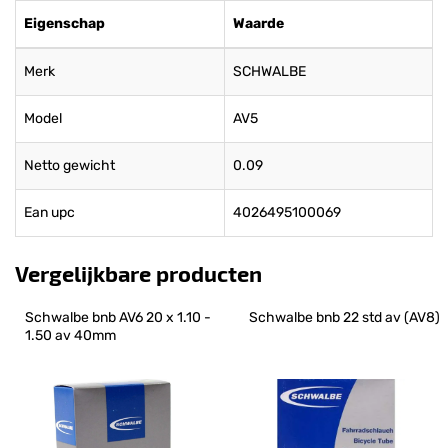
Eigenschap
Waarde
Merk
SCHWALBE
Model
AV5
Netto gewicht
0.09
Ean upc
4026495100069
Vergelijkbare producten
Schwalbe bnb AV6 20 x 1.10 - 
Schwalbe bnb 22 std av (AV8)
1.50 av 40mm