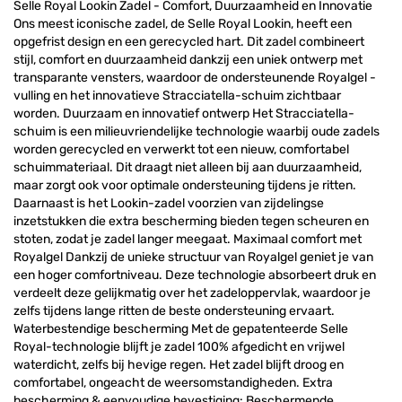
Selle Royal Lookin Zadel - Comfort, Duurzaamheid en Innovatie
Ons meest iconische zadel, de Selle Royal Lookin, heeft een
opgefrist design en een gerecycled hart. Dit zadel combineert
stijl, comfort en duurzaamheid dankzij een uniek ontwerp met
transparante vensters, waardoor de ondersteunende Royalgel -
vulling en het innovatieve Stracciatella-schuim zichtbaar
worden. Duurzaam en innovatief ontwerp Het Stracciatella-
schuim is een milieuvriendelijke technologie waarbij oude zadels
worden gerecycled en verwerkt tot een nieuw, comfortabel
schuimmateriaal. Dit draagt niet alleen bij aan duurzaamheid,
maar zorgt ook voor optimale ondersteuning tijdens je ritten.
Daarnaast is het Lookin-zadel voorzien van zijdelingse
inzetstukken die extra bescherming bieden tegen scheuren en
stoten, zodat je zadel langer meegaat. Maximaal comfort met
Royalgel Dankzij de unieke structuur van Royalgel geniet je van
een hoger comfortniveau. Deze technologie absorbeert druk en
verdeelt deze gelijkmatig over het zadeloppervlak, waardoor je
zelfs tijdens lange ritten de beste ondersteuning ervaart.
Waterbestendige bescherming Met de gepatenteerde Selle
Royal-technologie blijft je zadel 100% afgedicht en vrijwel
waterdicht, zelfs bij hevige regen. Het zadel blijft droog en
comfortabel, ongeacht de weersomstandigheden. Extra
bescherming & eenvoudige bevestiging: Beschermende