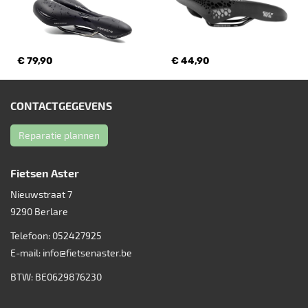
€ 79,90
€ 44,90
CONTACTGEGEVENS
Reparatie plannen
Fietsen Aster
Nieuwstraat 7
9290
Berlare
Telefoon:
052427925
E-mail:
info@fietsenaster.be
BTW: BE0629876230