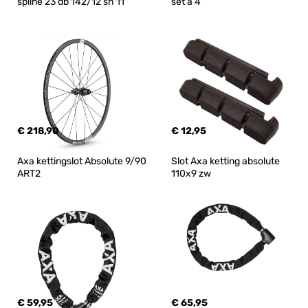
spline 23 db 142/12 sh 11
set a 4
€ 218,90
€ 12,95
Axa kettingslot Absolute 9/90 
Slot Axa ketting absolute 
ART2
110x9 zw
€ 59,95
€ 65,95