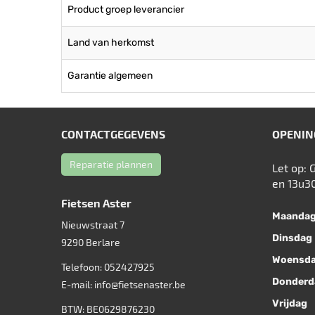
Product groep leverancier
Land van herkomst
Garantie algemeen
CONTACTGEGEVENS
OPENIN
Reparatie plannen
Let op: 
en 13u3
Fietsen Aster
Maanda
Nieuwstraat 7
Dinsdag
9290
Berlare
Woensd
Telefoon:
052427925
Donderd
E-mail:
info@fietsenaster.be
Vrijdag
BTW: BE0629876230