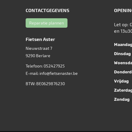
CONTACTGEGEVENS
OPENIN
Reparatie plannen
Let op: 
en 13u3
Fietsen Aster
Maanda
Nieuwstraat 7
Dinsdag
9290
Berlare
Woensd
Telefoon:
052427925
Donderd
E-mail:
info@fietsenaster.be
Vrijdag
BTW: BE0629876230
Zaterda
Zondag