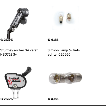
€ 23,95
€ 4,25
Sturmey archer SA verst 
Simson Lamp 6v fiets 
HSJ762 3v
achter 020650
€ 23,95
€ 4,25