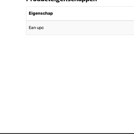
Eigenschap
Ean upc