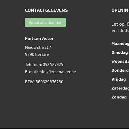
CONTACTGEGEVENS
OPENIN
Reparatie plannen
Let op: 
en 13u3
Fietsen Aster
Maanda
Nieuwstraat 7
Dinsdag
9290
Berlare
Woensd
Telefoon:
052427925
Donderd
E-mail:
info@fietsenaster.be
Vrijdag
BTW: BE0629876230
Zaterda
Zondag