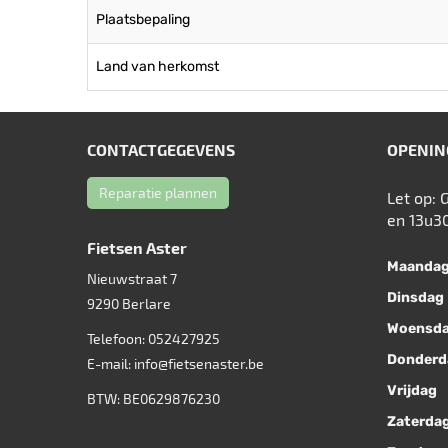
Plaatsbepaling
Land van herkomst
CONTACTGEGEVENS
OPENIN
Reparatie plannen
Let op: 
en 13u3
Fietsen Aster
Maanda
Nieuwstraat 7
Dinsdag
9290
Berlare
Woensd
Telefoon:
052427925
Donderd
E-mail:
info@fietsenaster.be
Vrijdag
BTW: BE0629876230
Zaterda