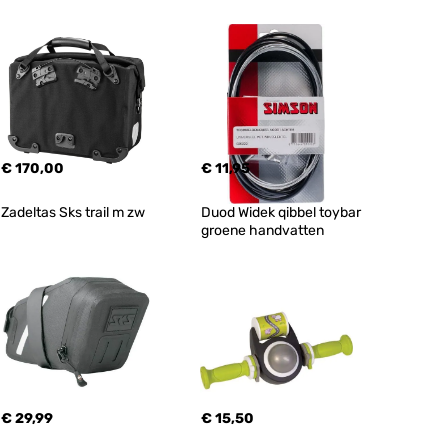
€ 170,00
€ 11,95
Zadeltas Sks trail m zw
Duod Widek qibbel toybar 
groene handvatten
€ 29,99
€ 15,50