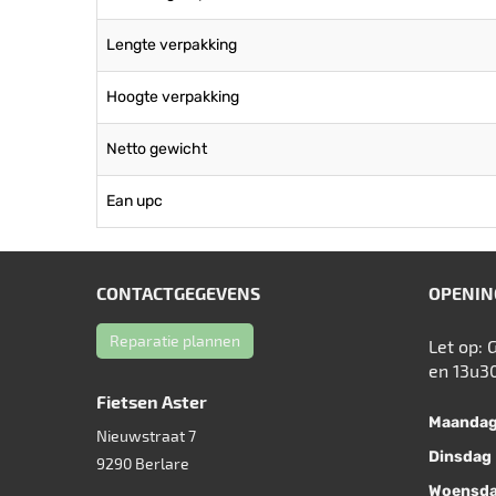
Lengte verpakking
Hoogte verpakking
Netto gewicht
Ean upc
CONTACTGEGEVENS
OPENIN
Reparatie plannen
Let op: 
en 13u3
Fietsen Aster
Maanda
Nieuwstraat 7
Dinsdag
9290
Berlare
Woensd