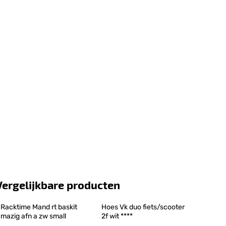
Vergelijkbare producten
Racktime Mand rt baskit 
Hoes Vk duo fiets/scooter 
mazig afn a zw small
2f wit ****