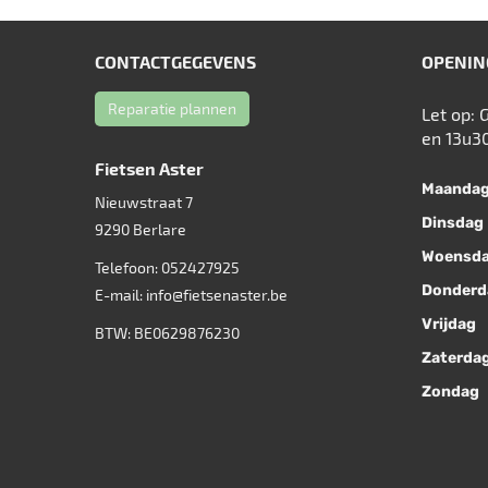
CONTACTGEGEVENS
OPENIN
Reparatie plannen
Let op: 
en 13u3
Fietsen Aster
Maanda
Nieuwstraat 7
Dinsdag
9290
Berlare
Woensd
Telefoon:
052427925
Donderd
E-mail:
info@fietsenaster.be
Vrijdag
BTW: BE0629876230
Zaterda
Zondag