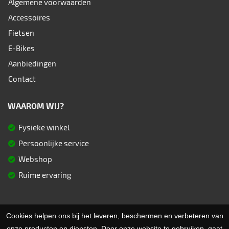
Algemene voorwaarden
Accessoires
Fietsen
E-Bikes
Aanbiedingen
Contact
WAAROM WIJ?
Fysieke winkel
Persoonlijke service
Webshop
Ruime ervaring
Cookies helpen ons bij het leveren, beschermen en verbeteren van
© 2026 Fietsen Aster. Ondersteund door
SitePack ®
Uw fietsspecialist in Berlare
onze producten en diensten. Door onze website te gebruiken, gaat