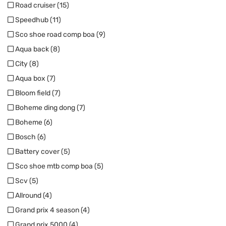
Road cruiser (15)
Speedhub (11)
Sco shoe road comp boa (9)
Aqua back (8)
City (8)
Aqua box (7)
Bloom field (7)
Boheme ding dong (7)
Boheme (6)
Bosch (6)
Battery cover (5)
Sco shoe mtb comp boa (5)
Scv (5)
Allround (4)
Grand prix 4 season (4)
Grand prix 5000 (4)