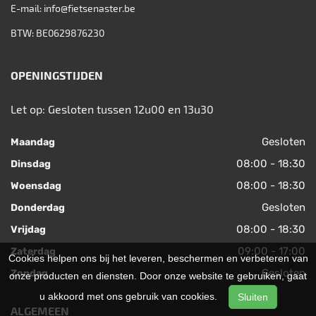
E-mail:
info@fietsenaster.be
BTW: BE0629876230
OPENINGSTIJDEN
Let op: Gesloten tussen 12u00 en 13u30
Gesloten
Maandag
08:00 - 18:30
Dinsdag
08:00 - 18:30
Woensdag
Gesloten
Donderdag
08:00 - 18:30
Vrijdag
09:00 - 17:00
Zaterdag
Cookies helpen ons bij het leveren, beschermen en verbeteren van
Gesloten
Zondag
onze producten en diensten. Door onze website te gebruiken, gaat
u akkoord met ons gebruik van cookies.
Sluiten
ALGEMEEN