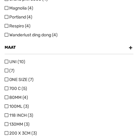
Magnolia (4)
Portland (4)
Respiro (4)
Wanderlust ding dong (4)
+
MAAT
UNI (10)
(7)
ONE SIZE (7)
700 C (5)
80MM (4)
100ML (3)
118 INCH (3)
130MM (3)
200 X 3CM (3)