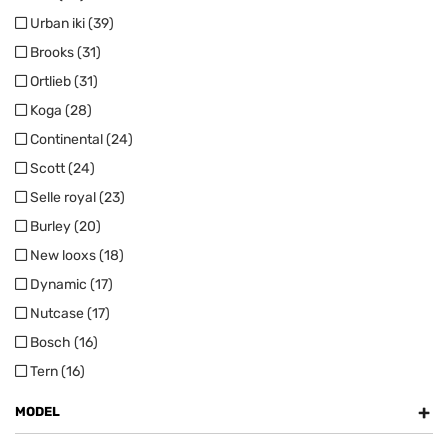
Urban iki (39)
Brooks (31)
Ortlieb (31)
Koga (28)
Continental (24)
Scott (24)
Selle royal (23)
Burley (20)
New looxs (18)
Dynamic (17)
Nutcase (17)
Bosch (16)
Tern (16)
+
MODEL