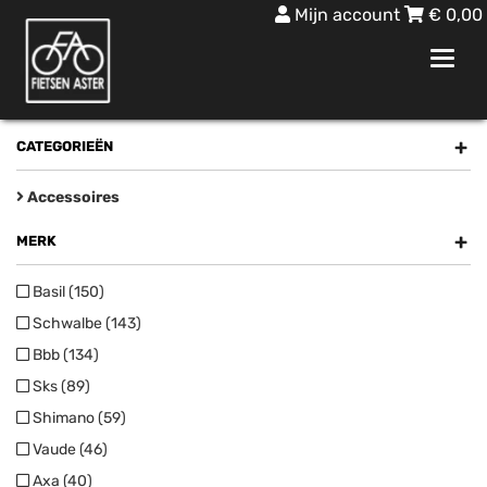
Mijn account
€
0,00
Toggl
navig
+
CATEGORIEËN
Accessoires
+
MERK
Basil (150)
Schwalbe (143)
Bbb (134)
Sks (89)
Shimano (59)
Vaude (46)
Axa (40)