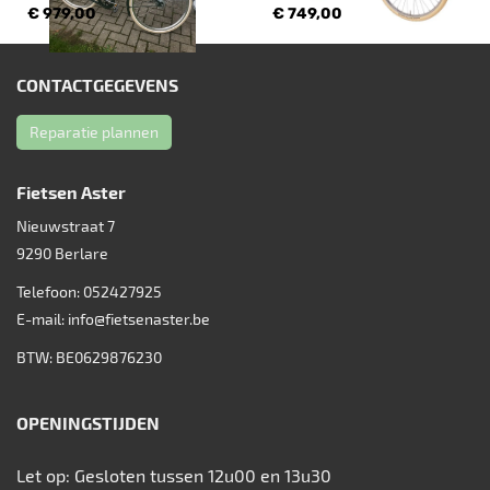
€ 979,00
€ 749,00
CONTACTGEGEVENS
Reparatie plannen
Fietsen Aster
Nieuwstraat 7
9290
Berlare
Telefoon:
052427925
E-mail:
info@fietsenaster.be
BTW: BE0629876230
OPENINGSTIJDEN
Let op: Gesloten tussen 12u00 en 13u30