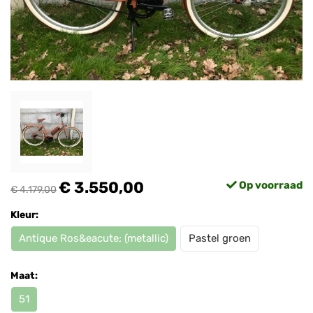
€ 3.550,00
Op voorraad
€ 4.179,00
Kleur:
Antique Ros&eacute; (metallic)
Pastel groen
Maat:
51