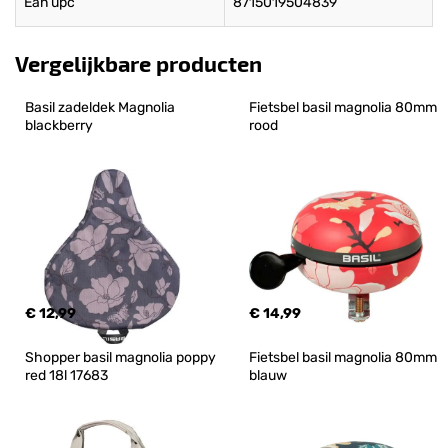
Ean upc
8715019504839
Vergelijkbare producten
Basil zadeldek Magnolia 
Fietsbel basil magnolia 80mm 
blackberry
rood
€ 12,99
€ 14,99
Shopper basil magnolia poppy 
Fietsbel basil magnolia 80mm 
red 18l 17683
blauw