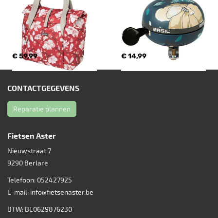
€ 59,99
€ 14,99
CONTACTGEGEVENS
Reparatie plannen
Fietsen Aster
Nieuwstraat 7
9290
Berlare
Telefoon:
052427925
E-mail:
info@fietsenaster.be
BTW: BE0629876230