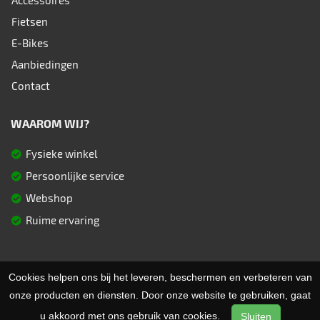
Accessoires
Fietsen
E-Bikes
Aanbiedingen
Contact
WAAROM WIJ?
Fysieke winkel
Persoonlijke service
Webshop
Ruime ervaring
Cookies helpen ons bij het leveren, beschermen en verbeteren van
© 2026 Fietsen Aster. Ondersteund door
SitePack ®
Uw fietsspecialist in Berlare
onze producten en diensten. Door onze website te gebruiken, gaat
Sitemap
u akkoord met ons gebruik van cookies.
Sluiten