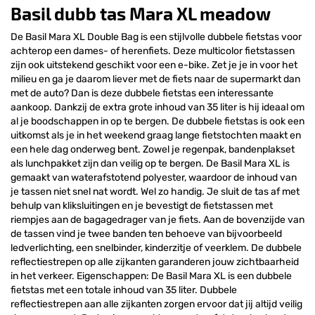
Basil dubb tas Mara XL meadow
De Basil Mara XL Double Bag is een stijlvolle dubbele fietstas voor
achterop een dames- of herenfiets. Deze multicolor fietstassen
zijn ook uitstekend geschikt voor een e-bike. Zet je je in voor het
milieu en ga je daarom liever met de fiets naar de supermarkt dan
met de auto? Dan is deze dubbele fietstas een interessante
aankoop. Dankzij de extra grote inhoud van 35 liter is hij ideaal om
al je boodschappen in op te bergen. De dubbele fietstas is ook een
uitkomst als je in het weekend graag lange fietstochten maakt en
een hele dag onderweg bent. Zowel je regenpak, bandenplakset
als lunchpakket zijn dan veilig op te bergen. De Basil Mara XL is
gemaakt van waterafstotend polyester, waardoor de inhoud van
je tassen niet snel nat wordt. Wel zo handig. Je sluit de tas af met
behulp van kliksluitingen en je bevestigt de fietstassen met
riempjes aan de bagagedrager van je fiets. Aan de bovenzijde van
de tassen vind je twee banden ten behoeve van bijvoorbeeld
ledverlichting, een snelbinder, kinderzitje of veerklem. De dubbele
reflectiestrepen op alle zijkanten garanderen jouw zichtbaarheid
in het verkeer. Eigenschappen: De Basil Mara XL is een dubbele
fietstas met een totale inhoud van 35 liter. Dubbele
reflectiestrepen aan alle zijkanten zorgen ervoor dat jij altijd veilig