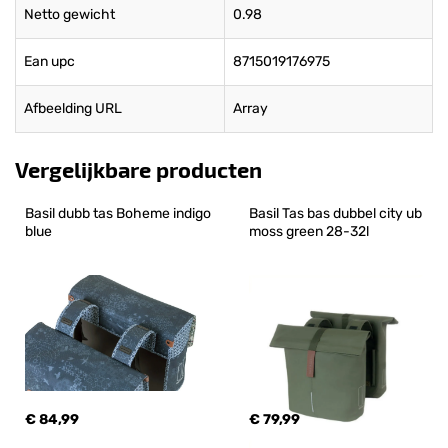
Netto gewicht
0.98
Ean upc
8715019176975
Afbeelding URL
Array
Vergelijkbare producten
Basil dubb tas Boheme indigo 
Basil Tas bas dubbel city ub 
blue
moss green 28-32l
€ 84,99
€ 79,99