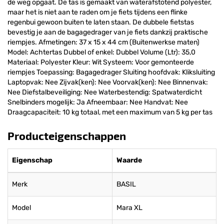
de weg opgaat. De tas is gemaakt van waterafstotend polyester,
maar het is niet aan te raden om je fiets tijdens een flinke
regenbui gewoon buiten te laten staan. De dubbele fietstas
bevestig je aan de bagagedrager van je fiets dankzij praktische
riempjes. Afmetingen: 37 x 15 x 44 cm (Buitenwerkse maten)
Model: Achtertas Dubbel of enkel: Dubbel Volume (Ltr): 35,0
Materiaal: Polyester Kleur: Wit Systeem: Voor gemonteerde
riempjes Toepassing: Bagagedrager Sluiting hoofdvak: Kliksluiting
Laptopvak: Nee Zijvak(ken): Nee Voorvak(ken): Nee Binnenvak:
Nee Diefstalbeveiliging: Nee Waterbestendig: Spatwaterdicht
Snelbinders mogelijk: Ja Afneembaar: Nee Handvat: Nee
Draagcapaciteit: 10 kg totaal, met een maximum van 5 kg per tas
Producteigenschappen
Eigenschap
Waarde
Merk
BASIL
Model
Mara XL