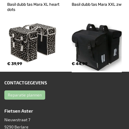
Basil dubb tas Mara XL heart 
Basil dubb tas Mara XXL zw
dots
€ 39,99
€ 44,99
CONTACTGEGEVENS
Reparatie plannen
Fietsen Aster
Nieuwstraat 7
9290
Berlare