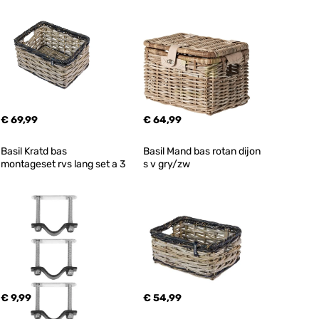
€ 69,99
€ 64,99
Basil Kratd bas 
Basil Mand bas rotan dijon 
montageset rvs lang set a 3
s v gry/zw
€ 9,99
€ 54,99