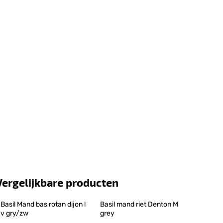
Vergelijkbare producten
Basil Mand bas rotan dijon l 
Basil mand riet Denton M 
v gry/zw
grey