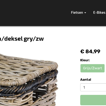
Fietsen
E-Bikes
 m/deksel gry/zw
€ 84,99
Kleur:
Grijs/Zwart
Aantal