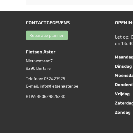
CONTACTGEGEVENS
OPENIN
Reparatie plannen
Let op: 
en 13u3
Fietsen Aster
Maanda
Nieuwstraat 7
Dinsdag
9290
Berlare
Woensd
Telefoon:
052427925
Donderd
E-mail:
info@fietsenaster.be
Vrijdag
BTW: BE0629876230
Zaterda
Zondag