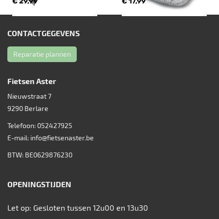
€ 29,99
€ 17,99
CONTACTGEGEVENS
Reparatie plannen
Fietsen Aster
Nieuwstraat 7
9290
Berlare
Telefoon:
052427925
E-mail:
info@fietsenaster.be
BTW: BE0629876230
OPENINGSTIJDEN
Let op: Gesloten tussen 12u00 en 13u30